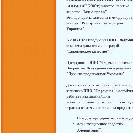
®
БИОМОЙ
(2002г.) удостоены знака
качества
"Вища проба"
.
Эти препараты занесены в междунаро
каталог
"Реестр лучших товаров
Украины"
.
В 2003 г. вся продукция
НПО " Фарма
отмечена дипломом и наградой
"Европейское качество"
.
Предприятие
НПО "Фармакос"
являет
Лауреатом Всеукраинского рейтинга
"Лучшие предприятия Украины"
.
Достигнув таких высоких показателей,
коллектив
НПО "Фармакос"
настойчи
работает над дальнейшим
усовершенствованием своего производ
и расширением ассортимента продукци
Сегодня предприятие производи
дезинфекционное средство
-
®
Хлорантоин
;