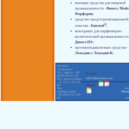
моющие средства для пищевой
промышленности -
Вимол
,
Мойт
Фарфорин
;
средство предстерилизационной
®
очистки -
Биомой
;
консервант для парфюмерно-
косметической промышленности 
Димол-П®
;
противопедикулезные средства -
Локодин
и
Локодин-К;
НП ООО
"Фармакос"
Тел. офиса: +38
E-mail:
(050) 335-17-22
office@farmakos.ua
Тел. бухгалтерии:
+38 (050) 384-98-
Прайс:
84
Тел.
Des
лаборатории:
Sensi
+38 (050) 527-40-
09
за