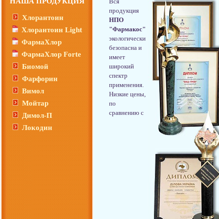
НАША ПРОДУКЦИЯ
Вся
продукция
Хлорантоин
НПО
"Фармакос"
Хлорантоин Light
экологически
ФармаХлор
безопасна и
ФармаХлор Forte
имеет
Биомой
широкий
спектр
Фарфорин
применения.
Вимол
Низкие цены,
Мойтар
по
сравнению с
Димол-П
Локодин