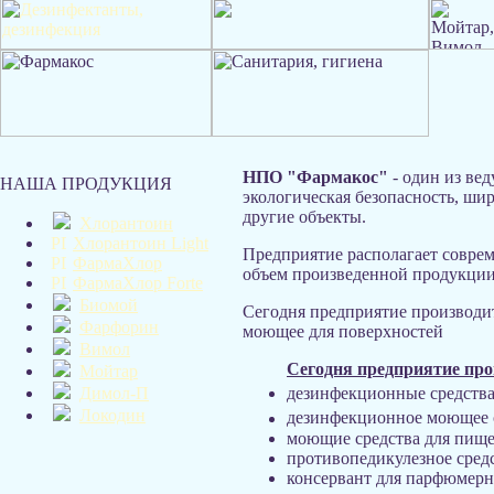
НПО "Фармакос"
- один из ве
НАША ПРОДУКЦИЯ
экологическая безопасность, ши
другие объекты.
Хлорантоин
Хлорантоин Light
Предприятие располагает совре
ФармаХлор
объем произведенной продукции,
ФармаХлор Forte
Биомой
Сегодня предприятие производи
Фарфорин
моющее для поверхностей
Вимол
Сегодня предприятие про
Мойтар
Димол-П
дезинфекционные средств
Локодин
дезинфекционное моющее 
моющие средства для пи
противопедикулезное сред
консервант для парфюмер