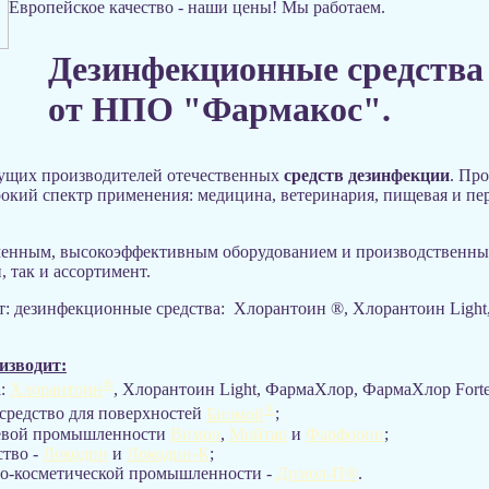
Европейское качество - наши цены!
Мы работаем.
Дезинфекционные средства 
от НПО "Фармакос".
дущих производителей отечественных
средств дезинфекции
. Пр
рокий спектр применения: медицина, ветеринария, пищевая и п
менным, высокоэффективным оборудованием и производственным
 так и ассортимент.
т: дезинфекционные средства: Хлорантоин ®, Хлорантоин Light
изводит:
®
а:
Хлорантоин
, Хлорантоин Light, ФармаХлор, ФармаХлор Forte
®
средство для поверхностей
Биомой
;
щевой промышленности
Вимол
,
Мойтар
и
Фарфорин
;
ство -
Локодин
и
Локодин-К
;
но-косметической промышленности -
Димол-П®
.